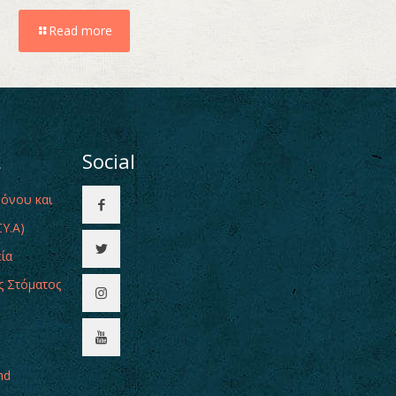
Read more
ι
Social
Πόνου και
Υ.Α)
εία
ς Στόματος
nd