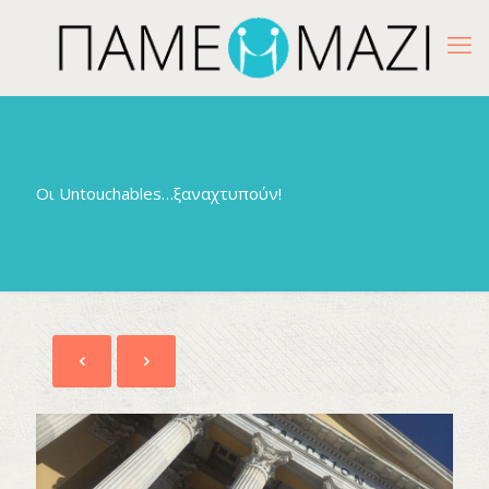
Οι Untouchables…ξαναχτυπούν!