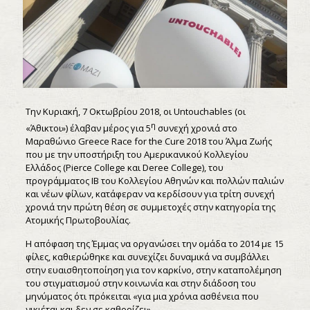
Την Κυριακή, 7 Οκτωβρίου 2018, οι Untouchables (οι
η
«Άθικτοι») έλαβαν μέρος για 5
συνεχή χρονιά στο
Μαραθώνιο Greece Race for the Cure 2018 του Άλμα Ζωής
που με την υποστήριξη του Αμερικανικού Κολλεγίου
Ελλάδος (Pierce College και Deree College), του
προγράμματος ΙΒ του Κολλεγίου Αθηνών και πολλών παλιών
και νέων φίλων, κατάφεραν να κερδίσουν για τρίτη συνεχή
χρονιά την πρώτη θέση σε συμμετοχές στην κατηγορία της
Ατομικής Πρωτοβουλίας.
Η απόφαση της Έμμας να οργανώσει την ομάδα το 2014 με 15
φίλες, καθιερώθηκε και συνεχίζει δυναμικά να συμβάλλει
στην ευαισθητοποίηση για τον καρκίνο, στην καταπολέμηση
του στιγματισμού στην κοινωνία και στην διάδοση του
μηνύματος ότι πρόκειται «για μια χρόνια ασθένεια που
νικιέται και δεν σε καθορίζει».