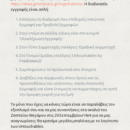
https://www.greecerace.gr/registrations/
. Η διαδικασία
εγγραφής είναι απλή:
Επιλέγεις τη διαδρομή που επιθυμείς πατώντας
Εγγραφή και Προβολή Εγγραφών
Στην επόμενη σελίδα, κάνεις κλικ στο κουμπί
‘Ολοκλήρωση Εγγραφής’
Στον Τύπο Συμμετοχής επιλέγεις ‘Ομαδική συμμετοχή’
Στο Όνομα Ομάδας επιλέγεις ‘Untouchables by
PAMEMMAZI’
Συμπληρώνεις τα προσωπικά σου στοιχεία
Διαβάζεις και συμφωνείς στους όρους και τις
προϋποθέσεις του ιστότοπου, πατάς Αποστολή
Εγγραφής και είσαι έτοιμος/η να συμμετάσχεις σε αυτή
την όμορφη γιορτή για τη ζωή!
Το μόνο που έχεις να κάνεις τώρα είναι να παραλάβεις τον
εξοπλισμό σου και να μας συναντήσεις στα σκαλιά του
Ζαππείου Μεγάρου στις 29 Σεπτεμβρίου! Hint για να μας
αναγνωρίσεις: θα κρατάμε μεγάλα μπαλόνια με το λογότυπο
των Untouchables.