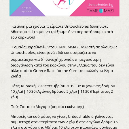
Για άλλη μια χρονιά … είμαστε Untouchables (ελληνιστί
Άθικτοι) και έτοιμοι να τρέξουμε ή να περπατήσουμε κατά
του καρκίνου!
Η ομάδα μαραθωνίων του ΠΑΜΕΜΜΑΖΙ, γνωστή σε όλους ως
Untouchables, είναι ξανά εδώ και ετοιμάζεται να
η
συμμετάσχει για 6
συνεχή χρονιά στη μεγαλύτερη
διοργάνωση κατά του καρκίνου στην Ελλάδα που δεν είναι
άλλη από το Greece Race for the Cure του συλλόγου Άλμα
Ζωής!
Πότε; Κυριακή, 29 Σεπτεμβρίου 2019 | 8:30 (Αγώνας δρόμου
10 χλμ) | 10:30 (Αγώνας δρόμου 5 χλμ) | 11:30 (Περίπατος 2
χλμ)
Πού; Ζάππειο Μέγαρο (σημείο εκκίνησης)
Μπορείς και εσύ φέτος να γίνεις Untouchable δηλώνοντας
συμμετοχή στον περίπατο των 2 χλμ ή στον αγώνα δρόμου 5
χλμ ή στο γύρο της Αθήνας 10 χλμ στον παρακάτω σύνδεσμο