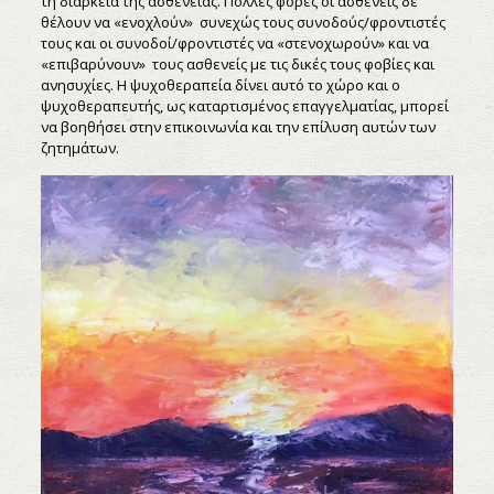
τη διάρκεια της ασθένειας. Πολλές φορές οι ασθενείς δε
θέλουν να «ενοχλούν» συνεχώς τους συνοδούς/φροντιστές
τους και οι συνοδοί/φροντιστές να «στενοχωρούν» και να
«επιβαρύνουν» τους ασθενείς με τις δικές τους φοβίες και
ανησυχίες. Η ψυχοθεραπεία δίνει αυτό το χώρο και ο
ψυχοθεραπευτής, ως καταρτισμένος επαγγελματίας, μπορεί
να βοηθήσει στην επικοινωνία και την επίλυση αυτών των
ζητημάτων.