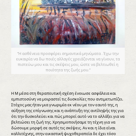
‘’Η ασθένεια προσφέρει σημαντικά μηνύματα . Έχω την
ευκαιρία να δω ποιές αλλαγές χρειάζονται να γίνουν, τα
πιστεύω μου και τις σκέψεις μου, ώστε να βελτιωθεί η
ποιότητα της ζωής μου.’’
Η Μ μέσα στη θεραπευτική σχέση ένοιωσε ασφάλεια και
εμπιστοσύνη να μοιραστεί τις δυσκολίες που αντιμετωπίζει.
Στόχος μας ήταν μια γνωριμία εκ νέου με τον εαυτό της, η
αύξηση της επίγνωσης και η ανάπτυξη της αντίληψής της για
ότι την δυσκολεύει και πώς μπορεί αυτό να το αλλάξει για να
βελτιώσει τη ζωή της. Χρησιμοποιήσαμε τη τέχνη για να
δώσουμε μορφή σε αυτές τις σκέψεις. Αν και η ίδια είναι
καλλιτέχνης, στην εικαστική ψυχοθεραπεία δε έχει τόσο