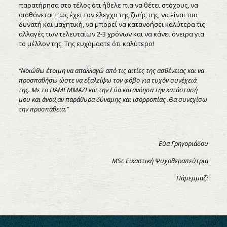
παρατήρησα στο τέλος ότι ήθελε πια να θέτει στόχους, να
αισθάνεται πως έχει τον έλεγχο της ζωής της, να είναι πιο
δυνατή και μαχητική, να μπορεί να κατανοήσει καλύτερα τις
αλλαγές των τελευταίων 2-3 χρόνων και να κάνει όνειρα για
το μέλλον της. Της ευχόμαστε ότι καλύτερο!
‘’Νοιώθω έτοιμη να απαλλαγώ από τις αιτίες της ασθένειας και να
προσπαθήσω ώστε να εξαλείψω τον φόβο για τυχόν συνέχειά
της. Με το ΠΑΜΕΜΜΑΖΙ και την Εύα κατανόησα την κατάστασή
μου και άνοιξαν παράθυρα δύναμης και ισορροπίας .Θα συνεχίσω
την προσπάθεια.’’
Εύα Γρηγοριάδου
MSc Εικαστική Ψυχοθεραπεύτρια
Πάμεμμαζί