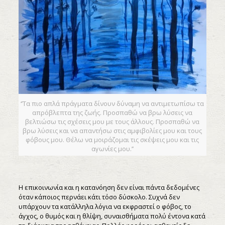
‘’Τα πιο απλά πράγματα δίνουν δύναμη να αντιμετωπίσω τα
απρόβλεπτα της ζωής. Προσπαθώ να βρω λύσεις να
βελτιώσω τις σχέσεις μου με τους άλλους. Προσπαθώ να
βρω λύσεις και να απαντήσω στις αμφιβολίες μου και τους
φόβους μου. Θέλω να μοιράζομαι τις σκέψεις μου και τις
αγωνίες μου.’’
Η επικοινωνία και η κατανόηση δεν είναι πάντα δεδομένες
όταν κάποιος περνάει κάτι τόσο δύσκολο. Συχνά δεν
υπάρχουν τα κατάλληλα λόγια να εκφραστεί ο φόβος, το
άγχος, ο θυμός και η θλίψη, συναισθήματα πολύ έντονα κατά