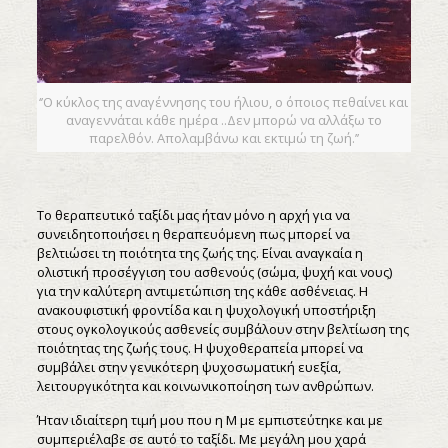
‘’Ο κύκλος της αναγέννησης του ήλιου, ο όποιος πεθαίνει και
αναγεννάται κάθε ημέρα ..Δεν μπορώ να αλλάξω το
παρελθόν. Απολαμβάνω και εκτιμώ τη ζωή.’’
Το θεραπευτικό ταξίδι μας ήταν μόνο η αρχή για να
συνειδητοποιήσει η θεραπευόμενη πως μπορεί να
βελτιώσει τη ποιότητα της ζωής της. Είναι αναγκαία η
ολιστική προσέγγιση του ασθενούς (σώμα, ψυχή και νους)
για την καλύτερη αντιμετώπιση της κάθε ασθένειας. Η
ανακουφιστική φροντίδα και η ψυχολογική υποστήριξη
στους ογκολογικούς ασθενείς συμβάλουν στην βελτίωση της
ποιότητας της ζωής τους. Η ψυχοθεραπεία μπορεί να
συμβάλει στην γενικότερη ψυχοσωματική ευεξία,
λειτουργικότητα και κοινωνικοποίηση των ανθρώπων.
Ήταν ιδιαίτερη τιμή μου που η Μ με εμπιστεύτηκε και με
συμπεριέλαβε σε αυτό το ταξίδι. Με μεγάλη μου χαρά