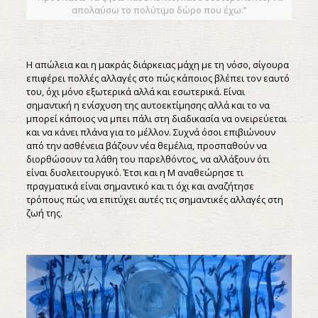
απολαύσω το πολύτιμο δώρο που έχω.’’
Η απώλεια και η μακράς διάρκειας μάχη με τη νόσο, σίγουρα
επιφέρει πολλές αλλαγές στο πώς κάποιος βλέπει τον εαυτό
του, όχι μόνο εξωτερικά αλλά και εσωτερικά. Είναι
σημαντική η ενίσχυση της αυτοεκτίμησης αλλά και το να
μπορεί κάποιος να μπει πάλι στη διαδικασία να ονειρεύεται
και να κάνει πλάνα για το μέλλον. Συχνά όσοι επιβιώνουν
από την ασθένεια βάζουν νέα θεμέλια, προσπαθούν να
διορθώσουν τα λάθη του παρελθόντος, να αλλάξουν ότι
είναι δυσλειτουργικό. Έτσι και η Μ αναθεώρησε τι
πραγματικά είναι σημαντικό και τι όχι και αναζήτησε
τρόπους πώς να επιτύχει αυτές τις σημαντικές αλλαγές στη
ζωή της.