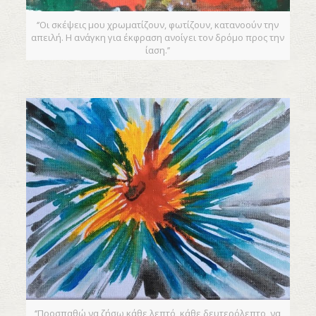
‘’Οι σκέψεις μου χρωματίζουν, φωτίζουν, κατανοούν την
απειλή. Η ανάγκη για έκφραση ανοίγει τον δρόμο προς την
ίαση.’’
‘’Προσπαθώ να ζήσω κάθε λεπτό, κάθε δευτερόλεπτο, να