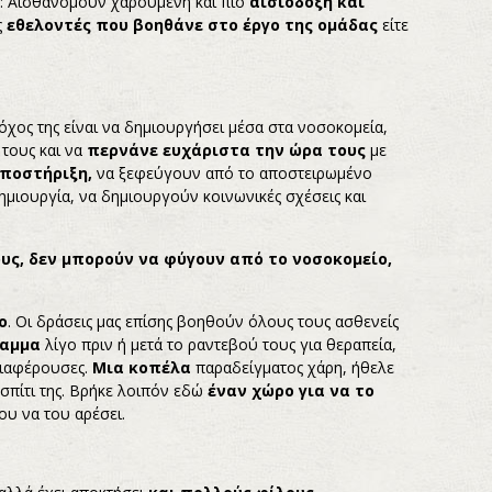
ο: Αισθανόμουν χαρούμενη και πιο
αισιόδοξη και
ς
εθελοντές που βοηθάνε στο έργο της ομάδας
είτε
όχος της είναι να δημιουργήσει μέσα στα νοσοκομεία,
τους και να
περνάνε ευχάριστα την ώρα τους
με
υποστήριξη,
να ξεφεύγουν από το αποστειρωμένο
μιουργία, να δημιουργούν κοινωνικές σχέσεις και
υς, δεν μπορούν να φύγουν από το νοσοκομείο,
ο
. Οι δράσεις μας επίσης βοηθούν όλους τους ασθενείς
ραμμα
λίγο πριν ή μετά το ραντεβού τους για θεραπεία,
διαφέρουσες.
Μια κοπέλα
παραδείγματος χάρη, ήθελε
σπίτι της. Βρήκε λοιπόν εδώ
έναν χώρο για να το
που να του αρέσει.