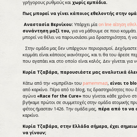
γρήγορους ρυθμούς και
χωρίς εμπόδια.
Πως μπορεί να γίνει κάποιος εθελοντής στην ομ
Αναστασία Βερνίκου:
Υπάρχει μία
on line αίτηση εθε
συνάντηση μαζί του,
για να μάθουμε σε ποιο κομμάτι 
μπορεί να θέλει να παρουσιάσει μια δραστηριότητα, ή να
Στην ομάδα μας δεν υπάρχουν περιορισμοί. Δεχόμαστε 
κομμάτι είναι κάποιος ικανότερος, και τι θα του άρεσε 
που αγαπάει και στο οποίο είναι καλός. Δεν γίνεται γι
Κυρία Τζαβάρα, παρουσιάστε μας αναλυτικά όλες
Κάτω από την «ομπρέλα» του
pamemmazi
,
είναι το
bl
από καρκίνο. Πέρα από το blog, τις δραστηριότητες που
αγώνα
«Race for the Cure»
που γίνεται κάθε χρόνο στ
βγήκαμε πρώτοι σε συμμετοχές στην ομάδα ατομικής πρ
φέτος ήμασταν 1426. Την ομάδα μας,
πέρα από το να 
καρκίνο.
Κυρία Τζαβάρα, στην Ελλάδα σήμερα, έχει σημε
να γίνουν;