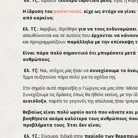
Ελ. Τζ.:
Είμαστε
τέσσερα ιδρυτικά μέλη:
Εγώ, η κόρη
Η ίδρυση του
pame
m
mazi
,
είχε ως στόχο να γίνε
από καρκίνο;
Ελ. Τζ.:
Ακριβώς. Ιδρύθηκε
για να τους ενδυναμώσει
απευθύνονται και σε αυτούς που
έρχονται να κάνουν
και προγραμματίζουν
παράλληλα με την επίσκεψη τ
Είναι πάρα πολύ σημαντικό ότι μπορέσατε μετά τ
ανθρώπους.
Ελ. Τζ:
Ναι, στόχος μας ήταν να
συνεχίσουμε το όνει
Έμμα συζητούσε πάρα πολύ για τα σχέδια της.
Στο σημείο αυτό παρενέβη ο Γιώργος και μας είπε: Μέσ
Συνεχίζουμε τις δράσεις όπως θα ήθελε εκείνη, με την ίδ
αισιόδοξο
, παρότι το γεγονός της απώλειας ήταν τραγικ
Βεβαίως είναι πολύ ωραίο αυτό που κάνετε και 
βοηθήσετε ακόμα καλύτερα τους ανθρώπους που 
προβλήματα τους. Έτσι δεν είναι;
Ελ. Τζ.:
Σίγουρα. Ειδικά στην
περίοδο των θεραπειώ