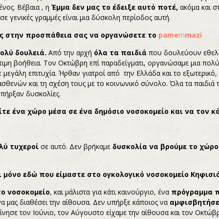
νος. Βέβαια , η
Έμμα δεν μας το έδειξε αυτό ποτέ,
ακόμα και στ
σε γενικές γραμμές είναι μια δύσκολη περίοδος αυτή.
ες στην προσπάθεια σας να οργανώσετε το
pame
m
mazi
ολύ δουλειά.
Από την αρχή
όλα τα παιδιά
που δουλεύουν εθελο
ιμη βοήθεια. Τον Οκτώβρη επί παραδείγματι, οργανώσαμε μια πολ
ε μεγάλη επιτυχία. Ήρθαν γιατροί από την Ελλάδα και το εξωτερικό,
ασθενών και τη σχέση τους με το κοινωνικό σύνολο. Όλα τα παιδιά
υπήρξαν δυσκολίες.
τε ένα χώρο μέσα σε ένα δημόσιο νοσοκομείο και να τον κά
λύ τυχεροί
σε αυτό. Δεν βρήκαμε
δυσκολία να βρούμε το χώρο
 μόνο εδώ που είμαστε στο ογκολογικό νοσοκομείο Κηφισιά
το νοσοκομείο
, και μάλιστα για κάτι καινούργιο, ένα
πρόγραμμα π
α μας διαθέσει την αίθουσα. Δεν υπήρξε κάποιος να
αμφισβητήσει
νησε τον Ιούνιο, τον Αύγουστο είχαμε την αίθουσα και τον Οκτώβ