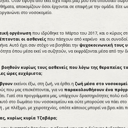
σει. Όταν έφυγα από εκεί είχα πάρει μαζί μου ένα σπουδαίο δώρ
ισθήματα, αποκομίζουν όσοι έρχονται σε επαφή με την ομάδα. Είτε ω
 οργανώνει στο νοσοκομείο.
πική οργάνωση
που ιδρύθηκε το Μάρτιο του 2017, και ο κύριος στ
έπτονται οι ασθενείς
που πάσχουν από καρκίνο και οι συνοδοί 
να. Αυτό έχει σαν στόχο να βοηθάει την
ψυχοκοινωνική τους 
τητα όπου μέσα εκεί να συζητούν, να εκφράζονται μέσα από την δη
 βοηθούν κυρίως τους ασθενείς που λόγω της θεραπείας το
ες ώρες ευχάριστα;
 βγουν
εκείνοι έξω, στη ζωή, να έρθει η
ζωή μέσα στο νοσοκομεί
ύς που μας επισκέπτονται, για να
παρακολουθήσουν ένα πρόγ
άτι. Γιατί στα προγράμματα μας, υπάρχουν δραστηριότητες πολύ εν
υτό στο δωμάτιο του νοσοκομείου και ούτε μπορούσε να πάει στο 
ή , με πλέξιμο, με χειροτεχνίες, οπότε κάποιος μπορεί να βρει κάτι 
ας, κυρίως κυρία Τζαβάρα;