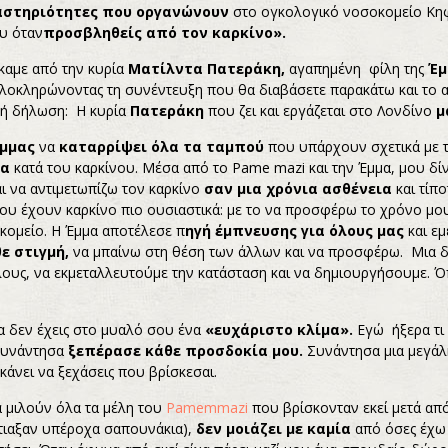
αστηριότητες που οργανώνουν
στο ογκολογικό νοσοκομείο Κηφ
υ όταν
προσβληθείς από τον καρκίνο».
αμε από την κυρία
Ματίλντα Πατεράκη,
αγαπημένη φίλη της
Έμ
Ολοκληρώνοντας τη συνέντευξη που θα διαβάσετε παρακάτω και το
ική δήλωση: Η κυρία
Πατεράκη
που ζει και εργάζεται στο Λονδίνο
μ
Έμμας
να
καταρρίψει όλα τα ταμπού
που υπάρχουν σχετικά με το
να
κατά του καρκίνου. Μέσα από το Pame mazi και την Έμμα, μου δί
ι να αντιμετωπίζω τον καρκίνο
σαν μια χρόνια ασθένεια
και τίπ
υ έχουν καρκίνο πιο ουσιαστικά: με το να προσφέρω το χρόνο μου σ
οκομείο. Η Έμμα αποτέλεσε π
ηγή έμπνευσης για όλους μας
και ε
ε στιγμή,
να μπαίνω στη θέση των άλλων και να προσφέρω. Μια δ
λους, να εκμεταλλευτούμε την κατάσταση και να δημιουργήσουμε. 
α δεν έχεις στο μυαλό σου ένα
«ευχάριστο κλίμα».
Εγώ ήξερα τι
 συνάντησα
ξεπέρασε κάθε προσδοκία μου.
Συνάντησα μια μεγά
κάνει να ξεχάσεις που βρίσκεσαι.
 μιλούν όλα τα μέλη του
Pamemmazi
που βρίσκονταν εκεί μετά απ
φτιαξαν υπέροχα σαπουνάκια),
δεν μοιάζει με καμία
από όσες έχω 