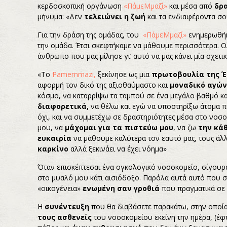
κερδοσκοπική οργάνωση
«ΠάμεΜμαζί»
και μέσα από
δρ
μήνυμα: «Δεν
τελειώνει η ζωή
και τα ενδιαφέροντα σο
Για την δράση της ομάδας, του
«ΠάμεΜμαζί»
ενημερωθήκ
την ομάδα. Έτσι σκεφτήκαμε να μάθουμε περισσότερα. 
άνθρωπο που μας μίλησε γι’ αυτό να μας κάνει μία σχετ
«Το
Pamemmazi,
ξεκίνησε ως μια
πρωτοβουλία της 
αφορμή τον δικό της αξιοθαύμαστο και
μοναδικό αγώ
κόσμο, να καταρρίψω τα ταμπού σε ένα μεγάλο βαθμό κα
διαφορετικά,
να θέλω και εγώ να υποστηρίξω άτομα πο
όχι, και να συμμετέχω σε δραστηριότητες μέσα στο νοσ
μου, να
μάχομαι για τα πιστεύω μου
, να ζω
την κάθ
ευκαιρία
να μάθουμε καλύτερα τον εαυτό μας, τους άλ
καρκίνο
αλλά ξεκινάει να έχει νόημα»
Όταν επισκέπτεσαι ένα ογκολογικό νοσοκομείο, σίγουρ
στο μυαλό μου κάτι αισιόδοξο. Παρόλα αυτά αυτό που
«οικογένεια»
ενωμένη σαν γροθιά
που πραγματικά σε 
Η
συνέντευξη
που θα διαβάσετε παρακάτω, στην οποία
τους ασθενείς
του νοσοκομείου εκείνη την ημέρα, (έ