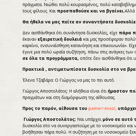
πράγματα. Νιώθει πολύ κουρασμένος, πολύ καταβεβλημέ
τους φίλους. Και
προσπαθούσε και να βγαίνει.
Αλλά 
Θα ήθελα να μας πείτε αν συναντήσατε δυσκολί
Δεν αισθάνθηκα ότι συνάντησα δυσκολίες, είχε
πάρα π
έκαναν
εξαιρετική δουλειά
και μας προσέφεραν πολύτ
καρκίνο, ενσυναίσθηση κατανόηση και επικοινωνία». Είχ
έγινε μια πολύ ωραία συζήτηση, πάνω στις ανάγκες των 
σε όλα τα προγράμματα,
οπότε δεν αισθάνθηκα ότι 
Πρακτικά , αντιμετωπίσατε δυσκολία στο να βρεί
Έλενα Τζαβάρα: Ο Γιώργος να μας το πει αυτό.
Γιώργος Αποστολάτος: Η αλήθεια είναι ότι
ήμασταν πο
πραγμάτων και στη διαμόρφωση της αίθουσας.
Προς το παρόν, αίθουσα του
pame
m
mazi
,
υπάρχει
Γιώργος Αποστολάτος:
Ναι υπάρχει
μόνο σε αυτό 
δυσκολία στο να συνεργαστούμε με το νοσοκομείο και ν
βοήθησαν πάρα πολύ. Η συζήτηση με το νοσοκομείο ξεκί