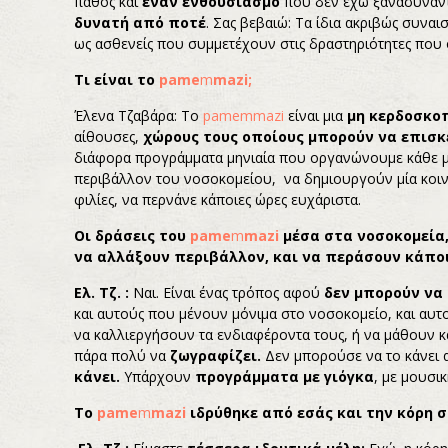
πάθος και
έναν ενθουσιασμό
που δεν έχω ξανασυναντή
δυνατή από ποτέ
. Σας βεβαιώ: Τα ίδια ακριβώς συνα
ως ασθενείς που συμμετέχουν στις δραστηριότητες που
Τι είναι το
pame
m
mazi
;
Έλενα Τζαβάρα: Το
pamemmazi
είναι μια
μη κερδοσκο
αίθουσες,
χώρους τους οποίους μπορούν να επισκ
διάφορα προγράμματα μηνιαία που οργανώνουμε κάθε μή
περιβάλλον του νοσοκομείου, να δημιουργούν μία κοινό
φιλίες, να περνάνε κάποιες ώρες ευχάριστα.
Οι δράσεις του
pame
m
mazi
μέσα στα νοσοκομεία,
να αλλάξουν περιβάλλον, και να περάσουν κάποι
Ελ. Τζ. :
Ναι. Είναι ένας τρόπος αφού
δεν μπορούν να
και αυτούς που μένουν μόνιμα στο νοσοκομείο, και αυτο
να καλλιεργήσουν τα ενδιαφέροντα τους, ή να μάθουν κ
πάρα πολύ να
ζωγραφίζει.
Δεν μπορούσε να το κάνει α
κάνει.
Υπάρχουν
προγράμματα με γιόγκα
, με μουσικ
Το
pame
m
mazi
ιδρύθηκε από εσάς και την κόρη σ