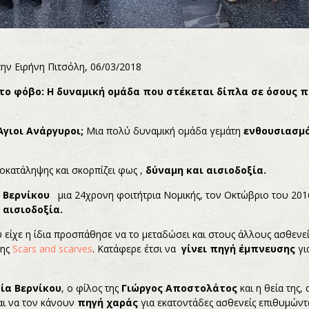
την Ειρήνη Πιτσόλη, 06/03/2018
το φόβο: Η δυναμική ομάδα που στέκεται δίπλα σε όσους π
Άγιοι Ανάργυροι;
Μια πολύ δυναμική ομάδα γεμάτη
ενθουσιασμό
ροκατάληψης και σκορπίζει φως ,
δύναμη και αισιοδοξία.
 Βερνίκου
μια 24χρονη φοιτήτρια Νομικής, τον Οκτώβριο του 2016
 αισιοδοξία.
 είχε η ίδια προσπάθησε να το μεταδώσει και στους άλλους ασθεν
της
Scars and scarves
. Κατάφερε έτσι να
γίνει πηγή έμπνευσης
γι
ία Βερνίκου
, ο φίλος της
Γιώργος Αποστολάτος
και η θεία της,
αι να τον κάνουν
πηγή χαράς
για εκατοντάδες ασθενείς επιθυμώντ