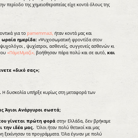
ην περίοδο της χημειοθεραπείας είχε κοντά όλους της
ντικά για το
pamemmazi,
ήταν κοντά μας και
ύ
ωραία ημερίδα:
«Ψυχοσωματική φροντίδα στον
 ψυχολόγοι , ψυχίατροι, ασθενείς, συγγενείς ασθενών κι
 του
«ΠάμεMμαζί»,
βοήθησαν πάρα πολύ και σε αυτό,
και
νετε «δικό σας»;
.
Η δυσκολία υπήρξε κυρίως στη μεταφορά των
ς Άγιοι Ανάργυροι σωστά;
ου γίνεται πρώτη φορά
στην Ελλάδα, δεν βρήκαμε
 την ιδέα μας.
Όλοι ήταν πολύ θετικοί και μας
ρη ξεκίνησαν τα προγράμματα. Όλα έγιναν με πολύ