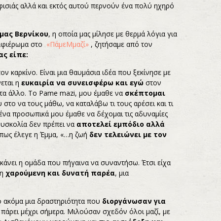
ισιάς αλλά και εκτός αυτού περνούν ένα πολύ ηχηρό
μας Βερνίκου
, η οποία μας μίλησε με θερμά λόγια για
 αφιέρωμα στο
«ΠάμεΜμαζί»
, ζητήσαμε από τον
ας είπε:
ν καρκίνο. Είναι μια θαυμάσια ιδέα που ξεκίνησε με
νεται η
ευκαιρία να συνεισφέρω και εγώ
στον
οτα άλλο. Το Pame mazi, μου έμαθε να
σκέπτομαι
το να τους μάθω, να καταλάβω τι τους αρέσει και τι
μένα προσωπικά μου έμαθε να δέχομαι τις αδυναμίες
υσκολία δεν πρέπει να
αποτελεί εμπόδιο αλλά
Όπως έλεγε η Έμμα, «…η ζωή
δεν τελειώνει με τον
 κάνει η ομάδα που πήγαινα να συναντήσω. Έτσι είχα
λη
χαρούμενη και δυνατή παρέα
, μια
ό ακόμα μια δραστηριότητα που
διοργάνωσαν για
πάρει μέχρι σήμερα. Μιλούσαν σχεδόν όλοι μαζί, με