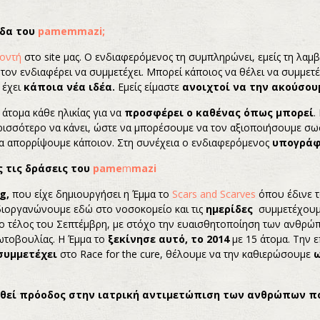
άδα του
pamem
mazi
;
λοντή
στο site μας. Ο ενδιαφερόμενος τη συμπληρώνει, εμείς τη λαμ
τον ενδιαφέρει να συμμετέχει. Μπορεί κάποιος να θέλει να συμμετέ
 έχει
κάποια νέα ιδέα.
Εμείς είμαστε
ανοιχτοί να την ακούσου
άτομα κάθε ηλικίας για να
προσφέρει ο καθένας όπως μπορεί
.
περισσότερο να κάνει, ώστε να μπορέσουμε να τον αξιοποιήσουμε σω
α να απορρίψουμε κάποιον. Στη συνέχεια ο ενδιαφερόμενος
υπογράφ
 τις δράσεις του
pame
m
mazi
og
,
που είχε δημιουργήσει η Έμμα το
Scars and Scarves
όπου έδινε τ
 διοργανώνουμε εδώ στο νοσοκομείο και τις
ημερίδες
συμμετέχουμ
ο τέλος του Σεπτέμβρη, με στόχο την ευαισθητοποίηση των ανθρώπω
ωτοβουλίας. Η Έμμα το
ξεκίνησε αυτό, το 2014
με 15 άτομα. Την ε
συμμετέχει
στο Race for the cure, θέλουμε να την καθιερώσουμε
ιωθεί πρόοδος στην ιατρική αντιμετώπιση των ανθρώπων π