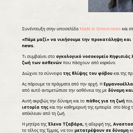
Συνέντευξη στην ιστοσελίδα
Made in Greece.news
και σ
«Πάμε μαζί» να νικήσουμε την προκατάληψη και 
news.
Τι συμβαίνει στο
ογκολογικό νοσοκομείο Κηφισιάς 
ζωή των ασθενών
που πάσχουν από καρκίνο.
Διώχνει τα σύννεφα
της θλίψης του φόβου
και της π
Ας πάρουμε τα πράγματα από την αρχή. Η
Εμμανουέλλα
από αυτό αντιμετώπισε την ασθένεια της με
δύναμη και
Αυτή ακριβώς την δύναμη και το
πάθος για τη ζωή
που
ιστορία της
και την καθημερινή της εμπειρία στο blog 
απέκλειαν από τη ζωή.
Η μητέρα της
Έλενα Τζαβάρα,
η αδερφή της,
Αναστασ
το τέλος της Έμμας, να τον
μετατρέψουν σε δύναμη
κ