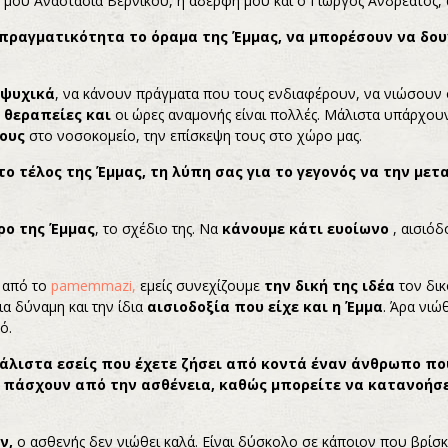
 μου Αναστασία Βερνίκου, η αδερφή μου και ο Γιώργος Ανδρεάτος, 
ι πραγματικότητα το όραμα της Έμμας, να μπορέσουν να δο
 ψυχικά
, να κάνουν πράγματα που τους ενδιαφέρουν, να νιώσουν 
 θεραπείες και
οι ώρες αναμονής είναι πολλές. Μάλιστα υπάρχουν
ους
στο νοσοκομείο, την επίσκεψη τους στο χώρο μας.
ο τέλος της Έμμας, τη λύπη σας για το γεγονός να την μετ
ρο της Έμμας
, το σχέδιο της. Να
κάνουμε κάτι ευοίωνο
, αισιόδ
α από το
pamemmazi,
εμείς συνεχίζουμε
την δική της ιδέα
τον δικ
ια δύναμη και την ίδια
αισιοδοξία που είχε και η Έμμα
. Άρα νιώ
ό.
μάλιστα εσείς που έχετε ζήσει από κοντά έναν άνθρωπο π
πάσχουν από την ασθένεια, καθώς μπορείτε να κατανοήσε
ν,
ο ασθενής δεν νιώθει καλά. Είναι δύσκολο σε κάποιον που βρίσκετ