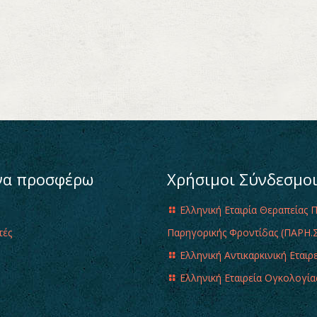
να προσφέρω
Χρήσιμοι Σύνδεσμο
Ελληνική Εταιρία Θεραπείας 
τές
Παρηγορικής Φροντίδας (ΠΑΡΗ.Σ
Ελληνική Αντικαρκινική Εταιρ
Ελληνική Εταιρεία Ογκολογία