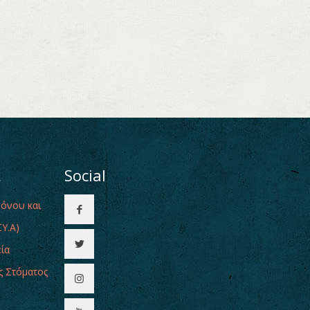
ι
Social
Πόνου και
Υ.Α)
εία
ς Στόματος