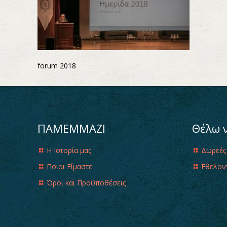
forum 2018
ΠΑΜΕΜΜΑΖΙ
Θέλω 
Η Ιστορία μας
Δωρεές
Ποιοι Είμαστε
Εθελον
Όροι και Προϋποθέσεις