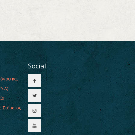
ι
Social
Πόνου και
Υ.Α)
εία
ς Στόματος