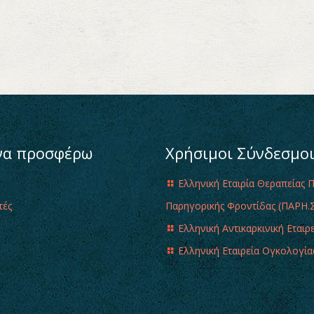
να προσφέρω
Χρήσιμοι Σύνδεσμο
Ελληνική Εταιρία Θεραπείας 
τές
Παρηγορικής Φροντίδας (ΠΑΡΗ.Σ
Ελληνική Αντικαρκινική Εταιρ
Ελληνική Εταιρεία Ογκολογία