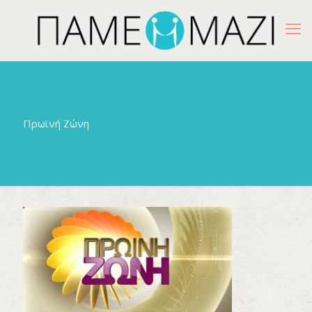
Πρωϊνή Ζώνη