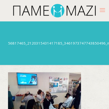
56817465_2120315431417185_3461973747743850496_