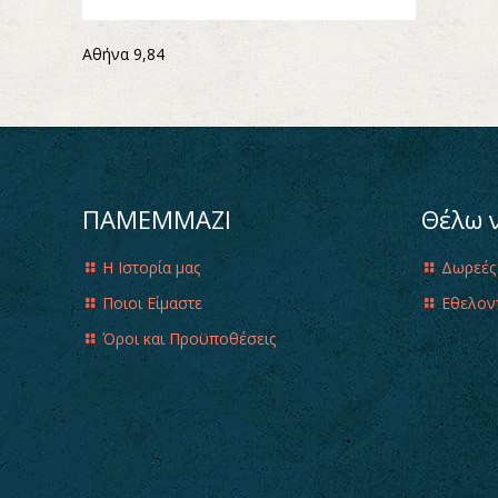
Αθήνα 9,84
ΠΑΜΕΜΜΑΖΙ
Θέλω 
Η Ιστορία μας
Δωρεές
Ποιοι Είμαστε
Εθελον
Όροι και Προϋποθέσεις