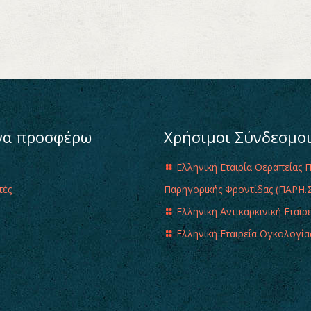
να προσφέρω
Χρήσιμοι Σύνδεσμο
Ελληνική Εταιρία Θεραπείας 
τές
Παρηγορικής Φροντίδας (ΠΑΡΗ.Σ
Ελληνική Αντικαρκινική Εταιρ
Ελληνική Εταιρεία Ογκολογία