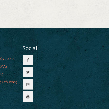
ι
Social
Πόνου και
Υ.Α)
εία
ς Στόματος