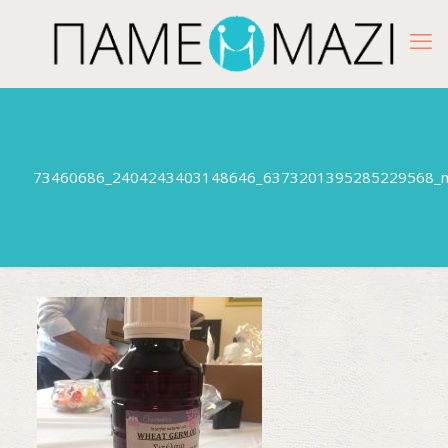
73460686_2404243403148646_6373201395285229568_