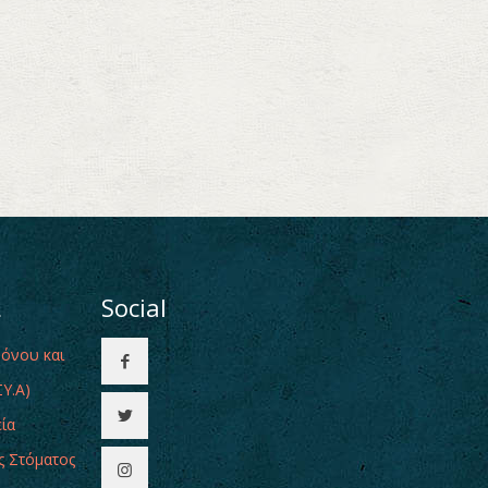
ι
Social
Πόνου και
Υ.Α)
εία
ς Στόματος