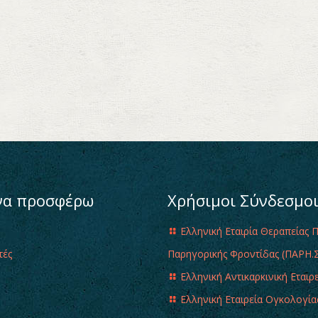
να προσφέρω
Χρήσιμοι Σύνδεσμο
Ελληνική Εταιρία Θεραπείας 
τές
Παρηγορικής Φροντίδας (ΠΑΡΗ.Σ
Ελληνική Αντικαρκινική Εταιρ
Ελληνική Εταιρεία Ογκολογία