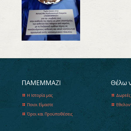
ΠΑΜΕΜΜΑΖΙ
Θέλω 
Η Ιστορία μας
Δωρεές
Ποιοι Είμαστε
Εθελον
Όροι και Προϋποθέσεις