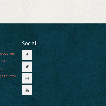
ι
Social
Πόνου και
Υ.Α)
εία
ς Στόματος