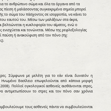
βεια το ανθρώπινο σώμα και όλα τα όργανα από τα
ας πίεση ή μαλάσσοντας συγκεκριμένα σημεία μπορεί
ής το σώμα του πάσχοντος σε ισορροπία, να κάνει το
 του εαυτού του. Μέσω των μαλάξεων στα άκρα,
αι βελτιώνεται η κυκλοφορία του αίματος, ενώ ο
ς ενισχύεται και τονώνεται. Μέσω της ρεφλεξολογίας
ί παύση ή ανακούφιση από τον πόνο (πχ:
ες).
ρες. Σύμφωνα με μελέτη για το εάν είναι δυνατόν η
ο Ηνωμένο Βασίλειο επωφελούνται από κάποια μορφή
l 2008). Πολλοί ογκολογικοί ασθενείς αισθάνονται στρες,
 να αντιμετωπίσουν το στρες και τον πόνο σαν χρόνια
Συμβουλεύουμε τους ασθενείς πάντα να συμβουλεύονται