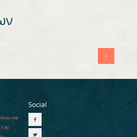
ων
ι
Social
Πόνου και
Υ.Α)