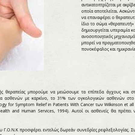
αντικατοπτρίζεται με ακρί
οποία αποτελείται. Ασκώντ
να επαναφέρει ο θεραπευτ
ίδιο το σώμα «θεραπευτή»
δημιουργείται υπεραιμία κ
ανοσοποιητικός μηχανισμό
μπορεί να πραγματοποιηθε
πονοκέφαλος και ημικρανί
ής θεραπείας μπορούμε να μειώσουμε τα επίπεδα άγχους και στ
ατα ασθενών με καρκίνο, το 31% των ογκολογικών ασθενών στ
gy for Symptom Relief in Patients With Cancer των Wilkinson et al
alth and Human Services, 1994). Αυτοί οι ασθενείς θα πρέπει
 Γ.Ο.Ν.Κ προσφέρει εντελώς δωρεάν συνεδρίες ρεφλεξολογίας. 