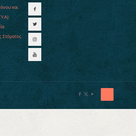
Πόνου και
Υ.Α)
εία
ς Στόματος