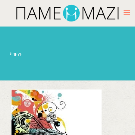
δημγρ