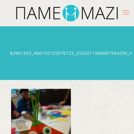
82961392_486152725378723_2530211989087584256_n