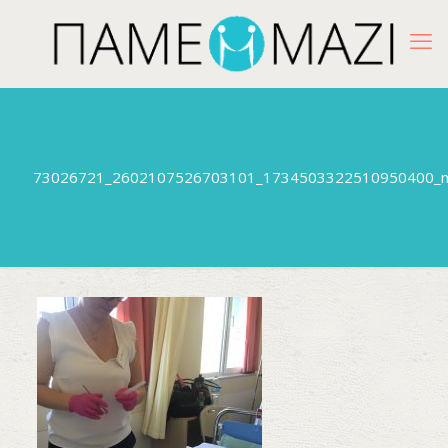
73026721_2602107526703101_1734503322510950400_