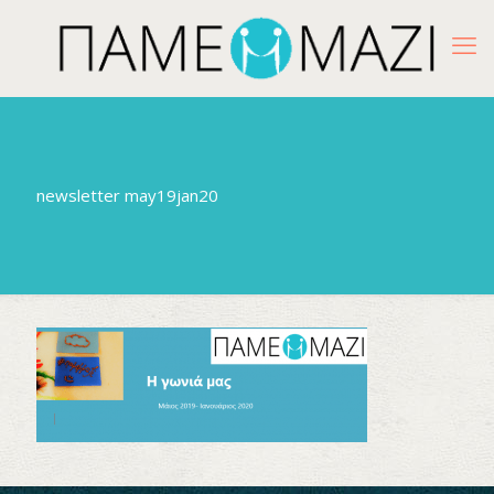
newsletter may19jan20