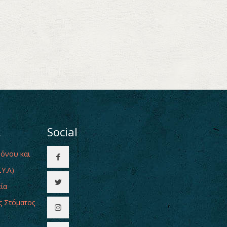
ι
Social
Πόνου και
Υ.Α)
εία
ς Στόματος