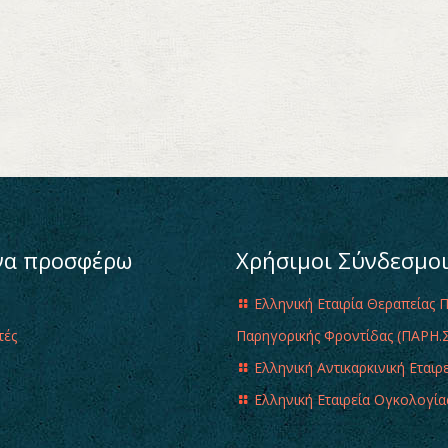
να προσφέρω
Χρήσιμοι Σύνδεσμο
Ελληνική Εταιρία Θεραπείας 
τές
Παρηγορικής Φροντίδας (ΠΑΡΗ.Σ
Ελληνική Αντικαρκινική Εταιρ
Ελληνική Εταιρεία Ογκολογία