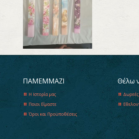
ΠΑΜΕΜΜΑΖΙ
Θέλω 
Η Ιστορία μας
Δωρεές
Ποιοι Είμαστε
Εθελον
Όροι και Προϋποθέσεις