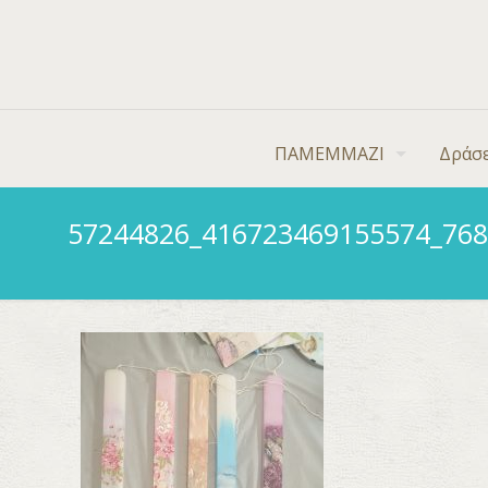
ΠΑΜΕΜΜΑΖΙ
Δράσε
57244826_416723469155574_76