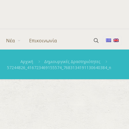
Νέα
Επικοινωνία
Αρχική
Δημιουργικές Δραστηριότητες
57244826_416723469155574_7683134191130640384_n