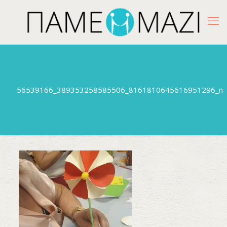
56539166_389353258585506_8161810645616951296_n