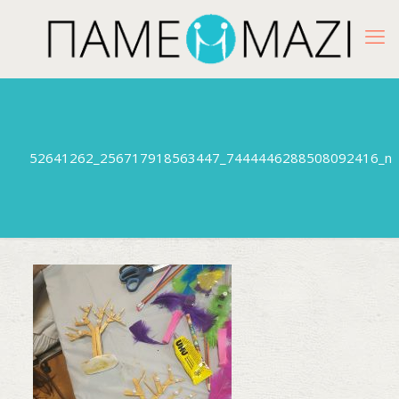
52641262_256717918563447_7444446288508092416_n