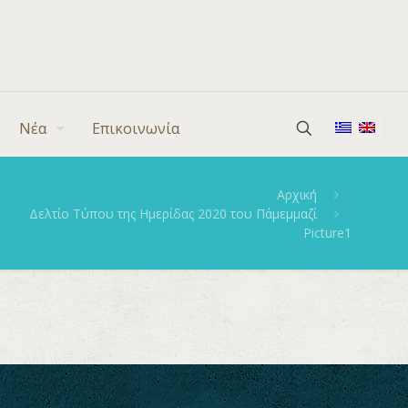
Νέα
Επικοινωνία
Αρχική
Δελτίο Τύπου της Ημερίδας 2020 του Πάμεμμαζί
Picture1