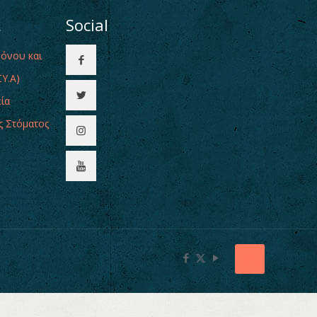
ι
Social
Πόνου και
Υ.Α)
εία
ς Στόματος