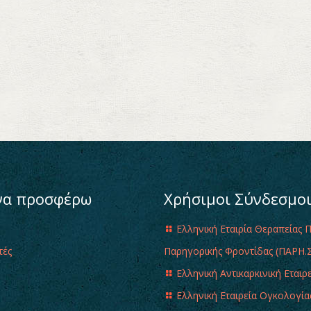
να προσφέρω
Χρήσιμοι Σύνδεσμο
Ελληνική Εταιρία Θεραπείας 
τές
Παρηγορικής Φροντίδας (ΠΑΡΗ.Σ
Ελληνική Αντικαρκινική Εταιρ
Ελληνική Εταιρεία Ογκολογία