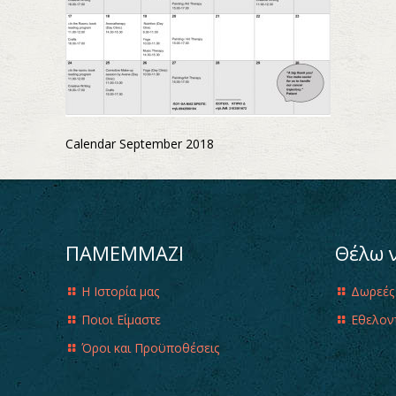
Calendar September 2018
ΠΑΜΕΜΜΑΖΙ
Θέλω 
Η Ιστορία μας
Δωρεές
Ποιοι Είμαστε
Εθελον
Όροι και Προϋποθέσεις