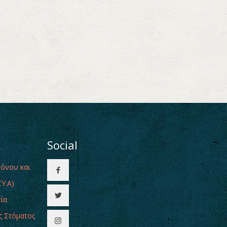
ι
Social
Πόνου και
Υ.Α)
εία
ς Στόματος