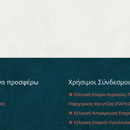
να προσφέρω
Χρήσιμοι Σύνδεσμο
Ελληνική Εταιρία Θεραπείας 
τές
Παρηγορικής Φροντίδας (ΠΑΡΗ.Σ
Ελληνική Αντικαρκινική Εταιρ
Ελληνική Εταιρεία Ογκολογία