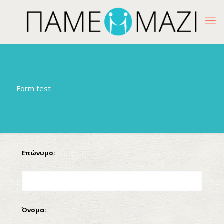
Form test
Επώνυμο:
Όνομα: