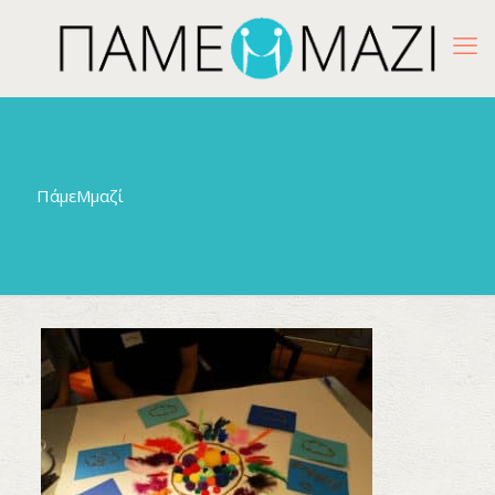
ΠάμεΜμαζί