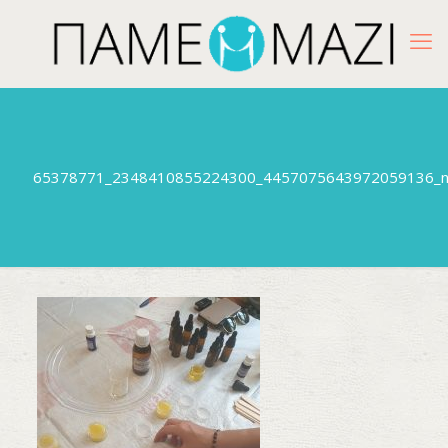
65378771_2348410855224300_4457075643972059136_