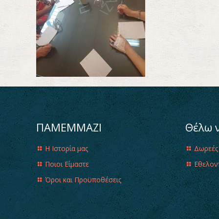
ΠΑΜΕΜΜΑΖΙ
Θέλω 
Η Ιστορία μας
Δωρεές
Ποιοι Είμαστε
Εθελον
Όροι και Προϋποθέσεις