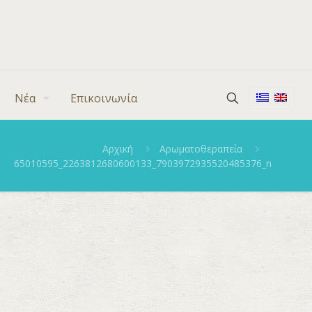
Νέα
Επικοινωνία
Αρχική
Αρωματοθεραπεία
65010595_2263812680600133_7903972935520485376_n