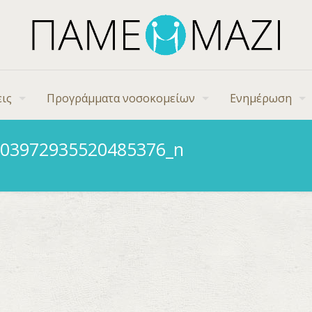
ις
Προγράμματα νοσοκομείων
Ενημέρωση
903972935520485376_n