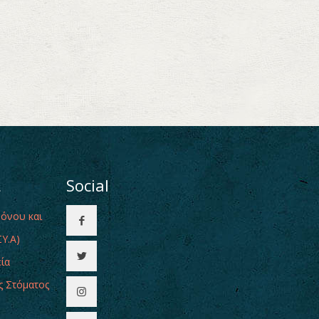
ι
Social
Πόνου και
Υ.Α)
εία
ς Στόματος