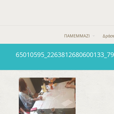
ΠΑΜΕΜΜΑΖΙ
Δράσε
65010595_2263812680600133_7