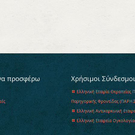
να προσφέρω
Χρήσιμοι Σύνδεσμο
Ελληνική Εταιρία Θεραπείας 
τές
Παρηγορικής Φροντίδας (ΠΑΡΗ.Σ
Ελληνική Αντικαρκινική Εταιρ
Ελληνική Εταιρεία Ογκολογία